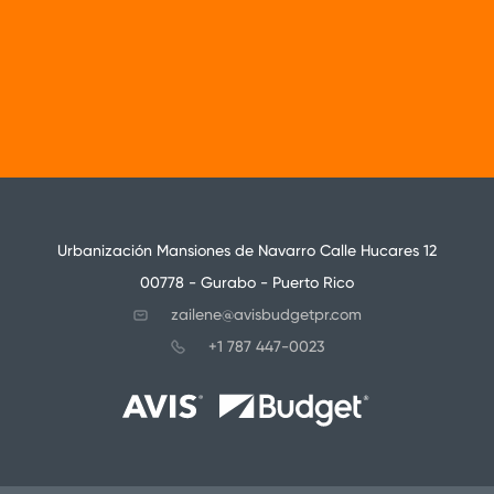
Urbanización Mansiones de Navarro Calle Hucares 12
00778 - Gurabo - Puerto Rico
zailene@avisbudgetpr.com
+1 787 447-0023