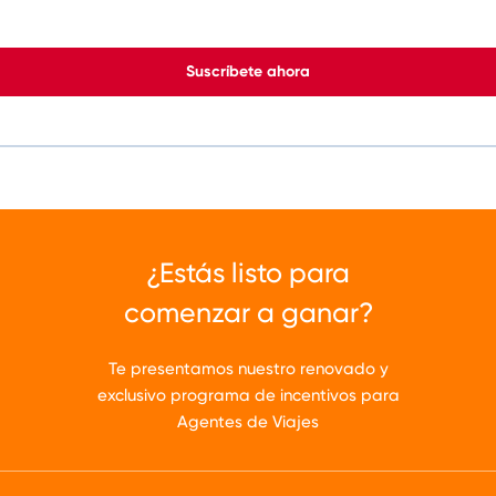
Suscríbete ahora
¿Estás listo para
comenzar a ganar?
Te presentamos nuestro renovado y
exclusivo programa de incentivos para
Agentes de Viajes