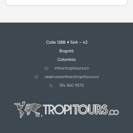
Calle 128B # 56A – 43
Bogotá
Colombia
info@tropitours.co
reservasonline@tropitours.co
314 340 9572