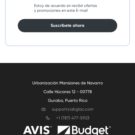
Estoy de acuerdo en recibir ofertas
y promociones en este E-mail
Suscríbete ahora
Urbanización Mansiones de Navarro
Calle Húcares 12 - 00778
Gurabo, Puerto Rico
support@abglac.com
+1 (787) 477-5923