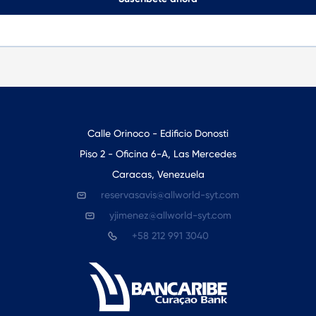
Calle Orinoco - Edificio Donosti
Piso 2 - Oficina 6-A, Las Mercedes
Caracas, Venezuela
reservasavis@allworld-syt.com
yjimenez@allworld-syt.com
+58 212 991 3040