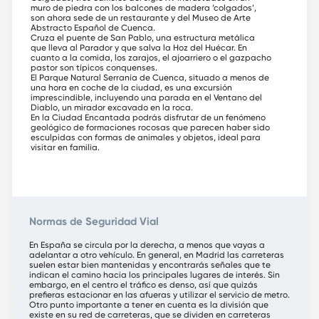
muro de piedra con los balcones de madera ‘colgados’,
son ahora sede de un restaurante y del Museo de Arte
Abstracto Español de Cuenca.
Cruza el puente de San Pablo, una estructura metálica
que lleva al Parador y que salva la Hoz del Huécar. En
cuanto a la comida, los zarajos, el ajoarriero o el gazpacho
pastor son típicos conquenses.
El Parque Natural Serranía de Cuenca, situado a menos de
una hora en coche de la ciudad, es una excursión
imprescindible, incluyendo una parada en el Ventano del
Diablo, un mirador excavado en la roca.
En la Ciudad Encantada podrás disfrutar de un fenómeno
geológico de formaciones rocosas que parecen haber sido
esculpidas con formas de animales y objetos, ideal para
visitar en familia.
Normas de Seguridad Vial
En España se circula por la derecha, a menos que vayas a
adelantar a otro vehículo. En general, en Madrid las carreteras
suelen estar bien mantenidas y encontrarás señales que te
indican el camino hacia los principales lugares de interés. Sin
embargo, en el centro el tráfico es denso, así que quizás
prefieras estacionar en las afueras y utilizar el servicio de metro.
Otro punto importante a tener en cuenta es la división que
existe en su red de carreteras, que se dividen en carreteras